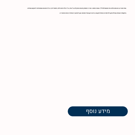
צוות המורכב מנשים מלווה את המטופלות 24 שעות ביממה. המרכז מספק תנאים המקלים על שיח, על יכולת התנהלות, התמודדות, הכלה ותנאים אופטימיים לשיקום וצמיחה.
בתקופת השהות נגמלת מקבלת תמיכה וטיפול מקצועי, פרטני וקבוצתי המהווה עוגן להמשך הטיפול ביציאה מהמרכז.
מידע נוסף