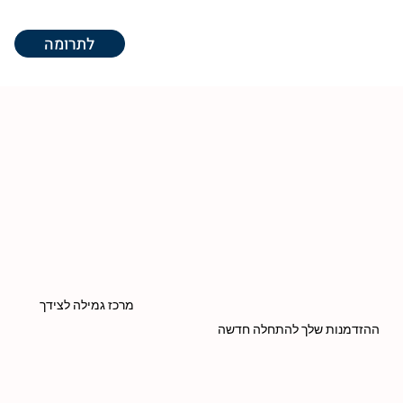
חברה בוועד המנהל של העמותה כ 8 שנים.
לתרומה
מרכז גמילה לצידך
ההזדמנות שלך להתחלה חדשה