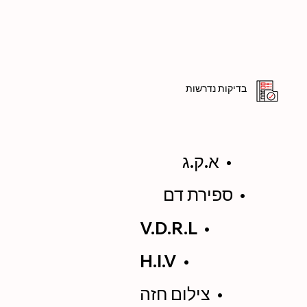
בדיקות נדרשות
א.ק.ג •
ספירת דם •
V.D.R.L •
H.I.V •
צילום חזה •